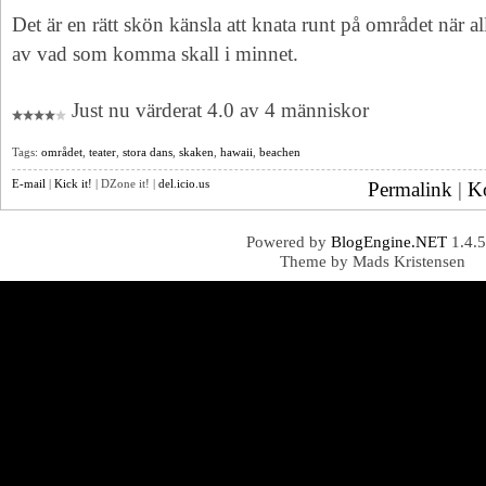
Det är en rätt skön känsla att knata runt på området när al
av vad som komma skall i minnet.
Just nu värderat 4.0 av 4 människor
Tags:
området
,
teater
,
stora dans
,
skaken
,
hawaii
,
beachen
E-mail
|
Kick it!
| DZone it! |
del.icio.us
Permalink
|
K
Powered by
BlogEngine.NET
1.4.5
Theme by Mads Kristensen