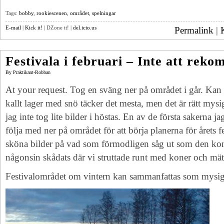
Tags:
bobby
,
rookiescenen
,
området
,
spelningar
E-mail
|
Kick it!
| DZone it! |
del.icio.us
Permalink
|
Festivala i februari – Inte att rek
By
Praktikant-Robban
At your request. Tog en sväng ner på området i går. Kan k
kallt lager med snö täcker det mesta, men det är rätt mysig
jag inte tog lite bilder i höstas. En av de första sakerna j
följa med ner på området för att börja planerna för årets f
sköna bilder på vad som förmodligen såg ut som den kon
någonsin skådats där vi struttade runt med koner och 
Festivalområdet om vintern kan sammanfattas som mysig