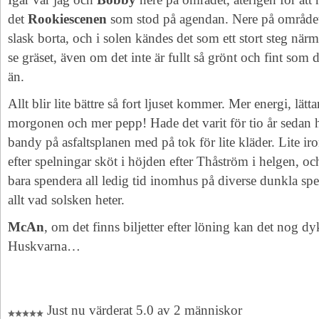
det
Rookiescenen
som stod på agendan. Nere på området 
slask borta, och i solen kändes det som ett stort steg nä
se gräset, även om det inte är fullt så grönt och fint so
än.
Allt blir lite bättre så fort ljuset kommer. Mer energi, lä
morgonen och mer pepp! Hade det varit för tio år sedan h
bandy på asfaltsplanen med på tok för lite kläder. Lite iro
efter spelningar sköt i höjden efter Thåström i helgen,
bara spendera all ledig tid inomhus på diverse dunkla spel
allt vad solsken heter.
McAn
, om det finns biljetter efter löning kan det nog d
Huskvarna…
Just nu värderat 5.0 av 2 människor