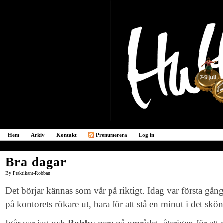
Hem
Arkiv
Kontakt
Prenumerera
Log in
Bra dagar
By
Praktikant-Robban
Det börjar kännas som vår på riktigt. Idag var första g
på kontorets rökare ut, bara för att stå en minut i det skön
Igår var jag och
Bobby
nere på området, återigen för att