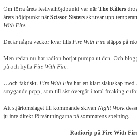
Om förra årets festivalhöjdpunkt var när
The Killers
dro
årets höjdpunkt när
Scissor Sisters
skruvar upp temperat
With Fire
.
Det är några veckor kvar tills
Fire With Fire
släpps på rikt
Men redan nu har radion börjat pumpa ut den. Och blogga
på och hylla
Fire With Fire
.
…och faktiskt,
Fire With Fire
har ett klart släktskap med
smygande pepp, som till sist övergår i total freaking eufor
Att stjärtomslaget till kommande skivan
Night Work
dessu
ju inte direkt förväntningarna på sommarens spelning.
Radiorip på Fire With Fir