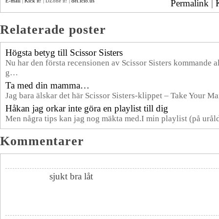
E-mail
|
Kick it!
| DZone it! |
del.icio.us
Permalink
|
Relaterade poster
Högsta betyg till Scissor Sisters
Nu har den första recensionen av Scissor Sisters kommande
g…
Ta med din mamma…
Jag bara älskar det här Scissor Sisters-klippet – Take Your
Håkan jag orkar inte göra en playlist till dig
Men några tips kan jag nog mäkta med.I min playlist (på urål
Kommentarer
sjukt bra låt