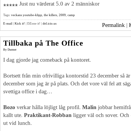
Just nu värderat 5.0 av 2 människor
Tags:
veckans youtube-klipp
,
the killers
,
2009
,
camp
E-mail
|
Kick it!
| DZone it! |
del.icio.us
Permalink
|
Tillbaka på The Office
By
Durmer
I dag gjorde jag comeback på kontoret.
Bortsett från min ofrivilliga kontorstid 23 december så är
december som jag är på plats. Och det vore väl fel att säga
svettiga office i dag…
Bozo
verkar hålla löjligt låg profil.
Malin
jobbar hemifrå
kallt ute.
Praktikant-Robban
ligger väl och sover. Oc
ut vid lunch.