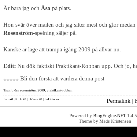
Är bara jag och
Åsa
på plats.
Hon svär över mailen och jag sitter mest och glor medan bi
Rosenström
-spelning säljer på.
Kanske är läge att trampa igång 2009 på allvar nu.
Edit:
Nu dök faktiskt Praktikant-Robban upp. Och jo, han
Bli den första att värdera denna post
Tags:
björn rosenström
,
2009
,
praktikant-robban
E-mail
|
Kick it!
| DZone it! |
del.icio.us
Permalink
|
Powered by
BlogEngine.NET
1.4.5
Theme by Mads Kristensen