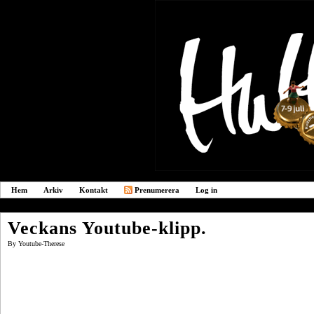
Hem
Arkiv
Kontakt
Prenumerera
Log in
Veckans Youtube-klipp.
By
Youtube-Therese