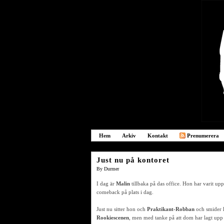
Hem
Arkiv
Kontakt
Prenumerera
Just nu på kontoret
By
Durmer
I dag är
Malin
tillbaka på das office. Hon har varit up
comeback på plats i dag.
Just nu sitter hon och
Praktikant-Robban
och smider h
Rookiescenen
, men med tanke på att dom har lagt upp