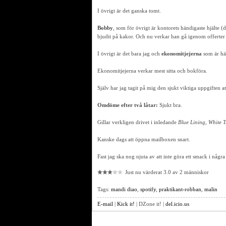
I övrigt är det ganska tomt.
Bobby
, som för övrigt är kontorets händigaste hjälte 
bjudit på kakor. Och nu verkar han gå igenom offerter e
I övrigt är det bara jag och
ekonomitjejerna
som är hä
Ekonomitjejerna verkar mest sitta och bokföra.
Själv har jag tagit på mig den sjukt viktiga uppgiften 
Omdöme efter två låtar:
Sjukt bra.
Gillar verkligen drivet i inledande
Blue Lining, White 
Kanske dags att öppna mailboxen snart.
Fast jag ska nog njuta av att inte göra ett smack i några 
Just nu värderat 3.0 av 2 människor
Tags:
mandi diao
,
spotify
,
praktikant-robban
,
malin
E-mail
|
Kick it!
| DZone it! |
del.icio.us