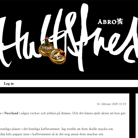
Log in
16. februari 2009 10:19
pe i
Norrland
i några veckor och jobbat på distans. Och det känns sjukt skönt att hon gör
emliga planer i det hemliga kafferummet. Jag trodde att dom skulle snacka om
 åtta kilo papper inne i kafferummet så är det nog annat dom snackar om.