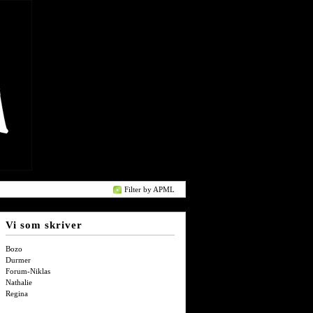
Filter by APML
Vi som skriver
Bozo
Durmer
Forum-Niklas
Nathalie
Regina