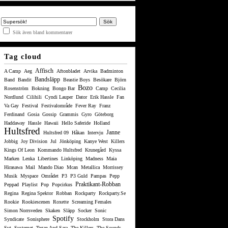
Sök även bland kommentarer
Tag cloud
Affisch
A Camp
Aeg
Aftonbladet
Arvika
Badminton
Bandsläpp
Band
Bandit
Beastie Boys
Besökare
Björn
Bozo
Rosenström
Bokning
Bongo Bar
Camp
Cecilia
Nordlund
Cilihili
Cyndi Lauper
Dator
Erik Hassle
Fan
Va Gay
Festival
Festivalområde
Fever Ray
Franz
Ferdinand
Gosia
Gossip
Grammis
Gyro
Göteborg
Haddaway
Hassle
Hawaii
Hello Saferide
Holland
Hultsfred
Janne
Hultsfred 09
Håkan
Intervju
Jobbig
Joy Division
Jul
Jönköping
Kanye West
Killers
Kings Of Leon
Kommando Hultsfred
Krunegård
Kyssa
Marken
Lenka
Libertines
Linköping
Madness
Maia
Hirasawa
Mail
Mando Diao
Mcan
Metallica
Morrissey
Musik
Myspace
Området
P3
P3 Guld
Pampas
Pepp
Praktikant-Robban
Peppad
Playlist
Pop
Popcirkus
Regina
Regina Spektor
Robban
Rockparty
Rockparty.se
Rookie
Rookiescenen
Roxette
Screaming Females
Simon Norrsveden
Skaken
Släpp
Socker
Sonic
Spotify
Syndicate
Sonisphere
Stockholm
Stora Dans
Svt
Systemet
Tegan And Sara
The Killers
The Sounds