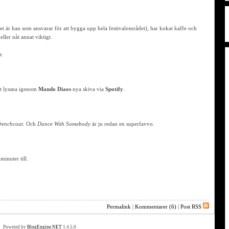
(det är han som ansvarar för att bygga upp hela festivalområdet), har kokat kaffe och
ller nåt annat viktigt.
r.
att lyssna igenom
Mando Diaos
nya skiva via
Spotify
.
Trenchcoat
. Och
Dance With Somebody
är ju redan en superfavvo.
minuter till.
Permalink
|
Kommentarer (6)
|
Post RSS
Powered by
BlogEngine.NET
1.4.5.0