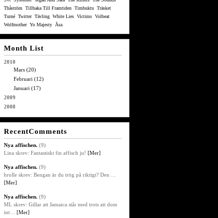
Thåström
Tillbaka Till Framtiden
Timbuktu
Träsket
Turné
Twitter
Tävling
White Lies
Victims
Volbeat
Wolfmother
Yo Majesty
Åsa
Month List
2010
Mars (20)
Februari (12)
Januari (17)
2009
2008
RecentComments
Nya affischen.
(9)
Lina skrev: Fantastiskt fin affisch ju!
[Mer]
Nya affischen.
(9)
brolle skrev: Bengan är du trög på riktigt? Den …
[Mer]
Nya affischen.
(9)
ML skrev: Gillar att Jamaica står med trots att dom
int…
[Mer]