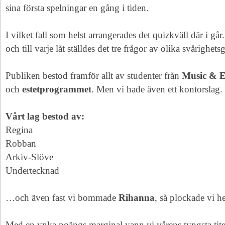
sina första spelningar en gång i tiden.
I vilket fall som helst arrangerades det quizkväll där i går
och till varje låt ställdes det tre frågor av olika svårighets
Publiken bestod framför allt av studenter från
Music & 
och
estetprogrammet
. Men vi hade även ett kontorslag.
Vårt lag bestod av:
Regina
Robban
Arkiv-Slöve
Undertecknad
…och även fast vi bommade
Rihanna
, så plockade vi h
Med en ynka poängs marginal vann vi vårens tyngsta tite