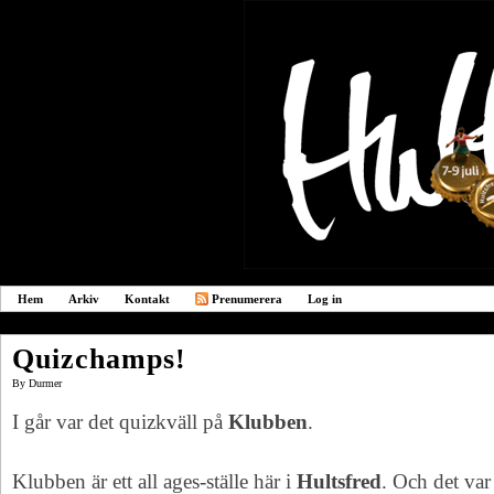
Hem
Arkiv
Kontakt
Prenumerera
Log in
Quizchamps!
By
Durmer
I går var det quizkväll på
Klubben
.
Klubben är ett all ages-ställe här i
Hultsfred
. Och det var