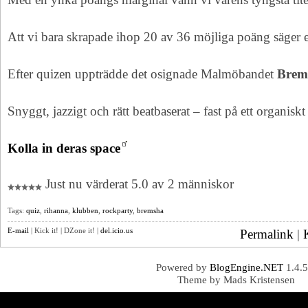
Att vi bara skrapade ihop 20 av 36 möjliga poäng säger 
Efter quizen uppträdde det osignade Malmöbandet
Brem
Snyggt, jazzigt och rätt beatbaserat – fast på ett organiskt 
Kolla in deras space
Just nu värderat 5.0 av 2 människor
Tags:
quiz
,
rihanna
,
klubben
,
rockparty
,
bremsha
E-mail
| Kick it! | DZone it! |
del.icio.us
Permalink
|
Powered by
BlogEngine.NET
1.4.5
Theme by Mads Kristensen