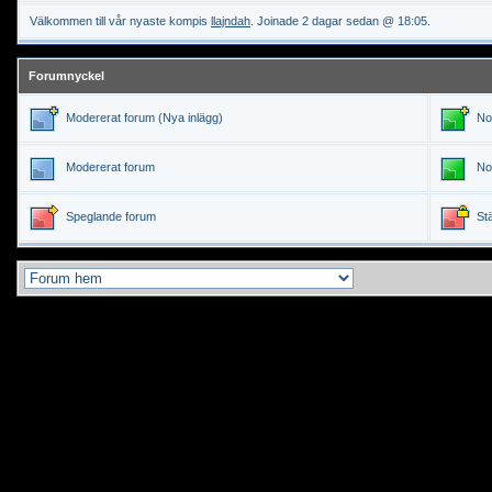
Välkommen till vår nyaste kompis
llajndah
. Joinade 2 dagar sedan @ 18:05.
Forumnyckel
Modererat forum (Nya inlägg)
Nor
Modererat forum
Nor
Speglande forum
Stän