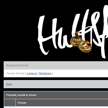
Rockparty Forum
Tjenare Kompis
(
Logga in
|
Registrera
)
Hem
Festival, musik & strunt
Forum