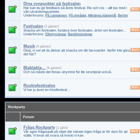
Dina synpunkter på festivalen
Här kan du ge feedback på årets festival. Ris och ros – allt tas med i
vårt utvärderingsarbete.
Underforums:
På campingen
,
På området
,
Allmänna klagomål
,
Beröm
Festivalen
(2 gäster)
Snacka om festivalen, fundera över festivalen, dröm om festivalen…
Underforums:
Efterlysningar
,
Bandönskningar
Musik
(5 gäster)
Okej, vi vet att du älskar att snacka om din favvoartist. Varför inte göra
det här?
Blablabla…
(6 gäster)
Och så måste det finnas utrymme för lite struntprat också.
Rookiefestivalen
Vi har ju även en höstfestival…
Rockparty
Forum
Fråga Rockparty
(1 gäst)
Vår egen frågespalt på nätet där nästan ingen fråga är för dum för att
ställa. Vi lovar att svara så kvickt vi kan.