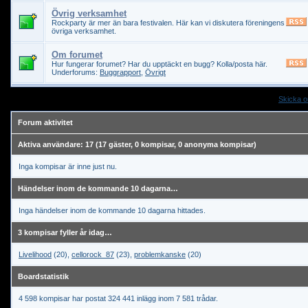
Övrig verksamhet
Rockparty är mer än bara festivalen. Här kan vi diskutera föreningens
övriga verksamhet.
Om forumet
Hur fungerar forumet? Har du upptäckt en bugg? Kolla/posta här.
Underforums:
Buggrapport
,
Övrigt
Skicka o
Forum aktivitet
Aktiva användare: 17 (17 gäster, 0 kompisar, 0 anonyma kompisar)
Inga kompisar är inne just nu.
Händelser inom de kommande 10 dagarna…
Inga händelser inom de kommande 10 dagarna hittades.
3 kompisar fyller år idag…
Livelihood
(20),
cellorock_87
(23),
problemkanske
(20)
Boardstatistik
4 598 kompisar har postat 324 441 inlägg inom 7 581 trådar.